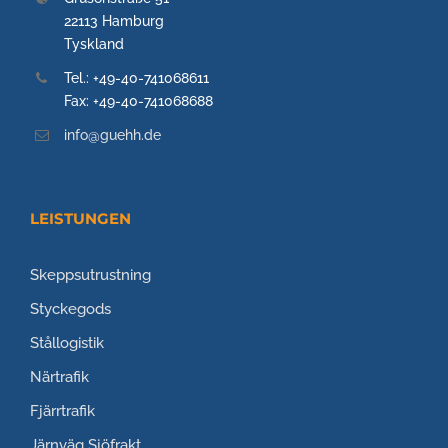
22113 Hamburg
Tyskland
Tel.: +49-40-741068611
Fax: +49-40-741068688
info@guehh.de
LEISTUNGEN
Skeppsutrustning
Styckegods
Stållogistik
Närtrafik
Fjärrtrafik
Järnväg
Sjöfrakt