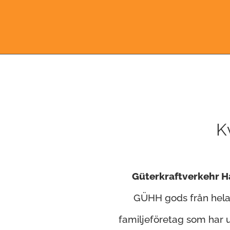
K
Güterkraftverkehr 
GÜHH gods från hela 
familjeföretag som har u