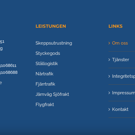
LEISTUNGEN
LINKS
 51
Skeppsutrustning
Om oss
rg
Styckegods
Tjänster
Stållogistik
741068611
741068688
Närtrafik
Integritets
e
Fjärrtrafik
Impressu
Järnväg
Sjöfrakt
Flygfrakt
Kontakt