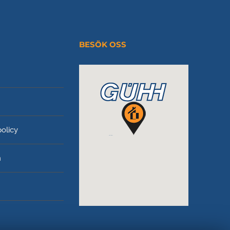
BESÖK OSS
policy
m