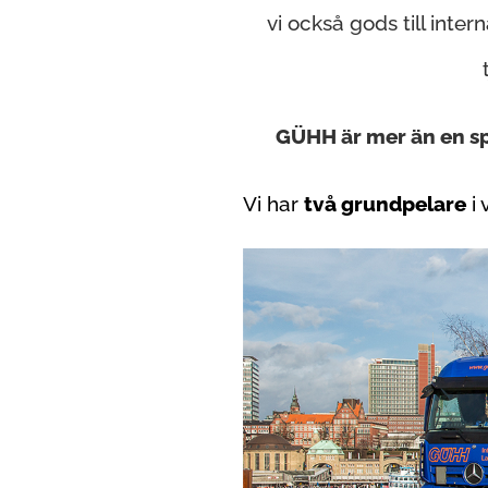
vi också gods till inter
GÜHH är mer än en spe
Vi har
två grundpelare
i 