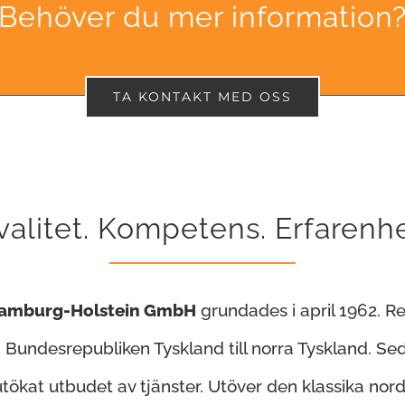
Behöver du mer information
TA KONTAKT MED OSS
valitet. Kompetens. Erfarenhe
Hamburg-Holstein GmbH
grundades i april 1962. R
Bundesrepubliken Tyskland till norra Tyskland. S
tökat utbudet av tjänster. Utöver den klassika nord-