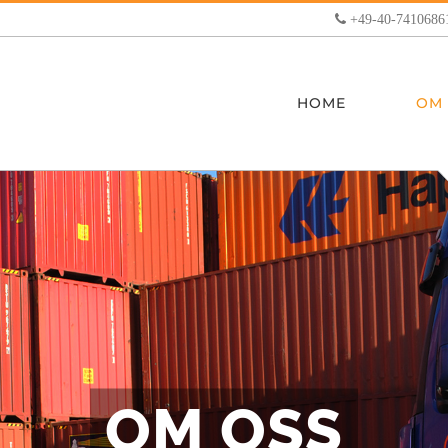
+49-40-7410686
HOME
OM
OM OSS