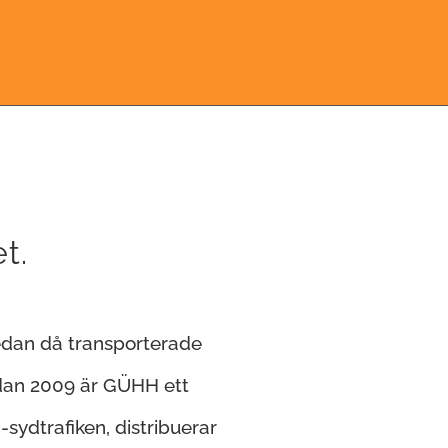
?
t.
edan då transporterade
edan 2009 är GÜHH ett
sydtrafiken, distribuerar