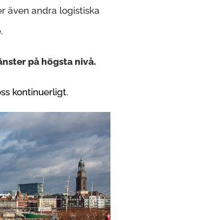
der även andra logistiska
.
änster på högsta nivå.
oss kontinuerligt.