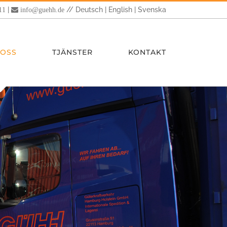
|
//
Deutsch
|
English
|
Svenska
11
info@guehh.de
 OSS
TJÄNSTER
KONTAKT