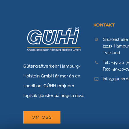
KONTAKT
Grusonstraße
22113 Hambu
Tyskland
Tel.: +49-40-
Güterkraftverkehr Hamburg-
Fax: +49-40-
Holstein GmbH är mer än en
info@guehh.d
spedition. GÜHH erbjuder
logistik tjänster på högsta nivå.
OM OSS