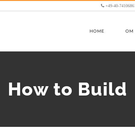
+49-40-7410686
HOME
OM
How to Build