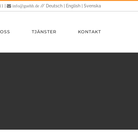
|
//
Deutsch
|
English
|
Svenska
11
info@guehh.de
 OSS
TJÄNSTER
KONTAKT