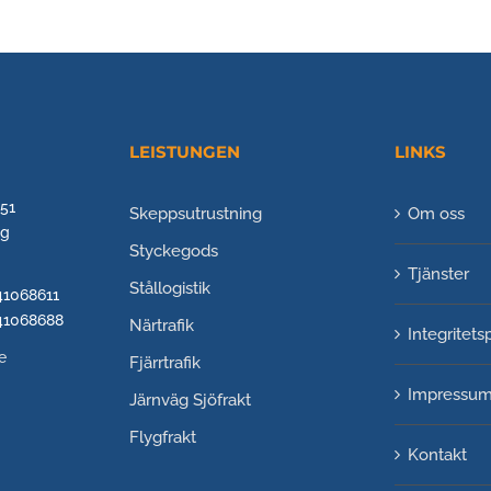
LEISTUNGEN
LINKS
 51
Skeppsutrustning
Om oss
rg
Styckegods
Tjänster
Stållogistik
741068611
741068688
Närtrafik
Integritets
e
Fjärrtrafik
Impressu
Järnväg
Sjöfrakt
Flygfrakt
Kontakt