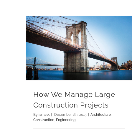
How We Manage Large Construction Projects
How We Manage Large
Construction Projects
By
ismael
|
December 7th, 2015
|
Architecture
,
Construction
,
Engineering