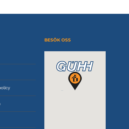
BESÖK OSS
policy
m