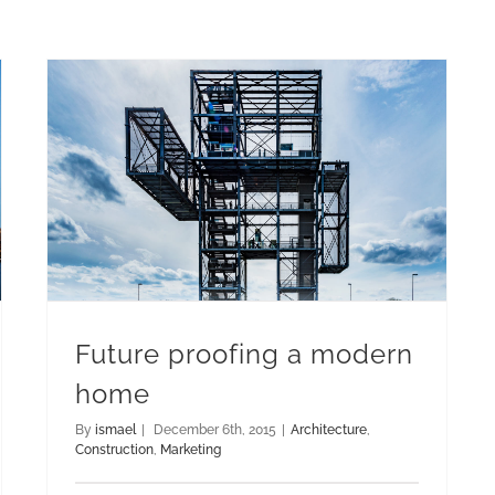
Future proofing a modern
home
By
ismael
|
December 6th, 2015
|
Architecture
,
Construction
,
Marketing